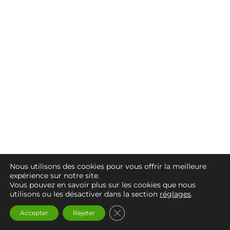
Nous utilisons des cookies pour vous offrir la meilleure
expérience sur notre site.
Vous pouvez en savoir plus sur les cookies que nous
utilisons ou les désactiver dans la section
réglages
.
FERMER LA BANNIÈRE DES
Accepter
Rejeter